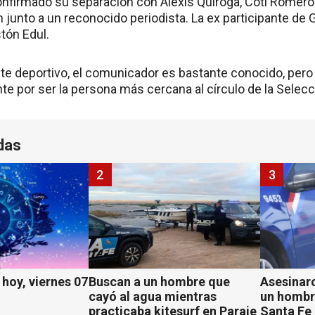
nfirmado su separación con Alexis Quiroga, Coti Romer
n junto a un reconocido periodista. La ex participante d
tón Edul.
te deportivo, el comunicador es bastante conocido, pero
e por ser la persona más cercana al círculo de la Selecc
das
2
3
hoy, viernes 07
Buscan a un hombre que
Asesinaro
cayó al agua mientras
un hombr
practicaba kitesurf en Paraje
Santa Fe