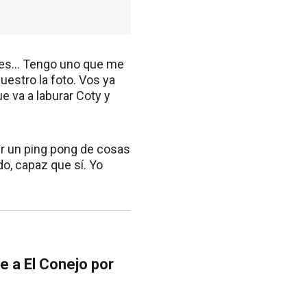
ntes… Tengo uno que me
uestro la foto. Vos ya
e va a laburar Coty y
er un ping pong de cosas
do, capaz que sí. Yo
 a El Conejo por