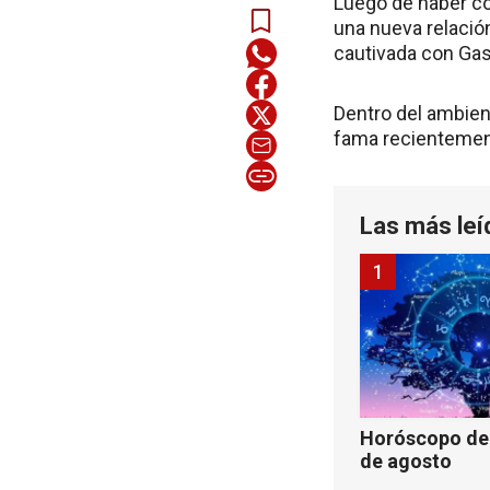
Luego de haber co
una nueva relació
cautivada con Gas
Dentro del ambien
fama recientement
Las más leí
1
Horóscopo de 
de agosto