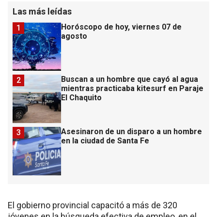
Las más leídas
Horóscopo de hoy, viernes 07 de
1
agosto
Buscan a un hombre que cayó al agua
2
mientras practicaba kitesurf en Paraje
El Chaquito
Asesinaron de un disparo a un hombre
3
en la ciudad de Santa Fe
El gobierno provincial capacitó a más de 320
jóvenes en la búsqueda efectiva de empleo, en el