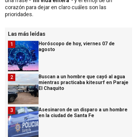
una frase -
“mi vida entera”
- y el emoji de un
corazón para dejar en claro cuáles son las
prioridades.
Las más leídas
Horóscopo de hoy, viernes 07 de
1
agosto
Buscan a un hombre que cayó al agua
2
mientras practicaba kitesurf en Paraje
El Chaquito
Asesinaron de un disparo a un hombre
3
en la ciudad de Santa Fe