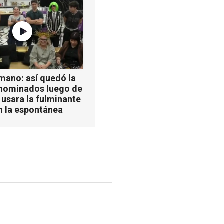
mano: así quedó la
 nominados luego de
 usara la fulminante
n la espontánea