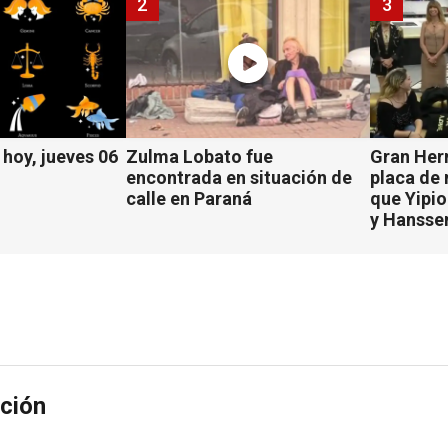
2
3
hoy, jueves 06
Zulma Lobato fue
Gran Her
encontrada en situación de
placa de
calle en Paraná
que Yipio
y Hansse
ción