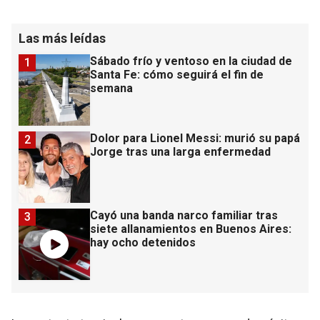
Las más leídas
Sábado frío y ventoso en la ciudad de
1
Santa Fe: cómo seguirá el fin de
semana
Dolor para Lionel Messi: murió su papá
2
Jorge tras una larga enfermedad
Cayó una banda narco familiar tras
3
siete allanamientos en Buenos Aires:
hay ocho detenidos