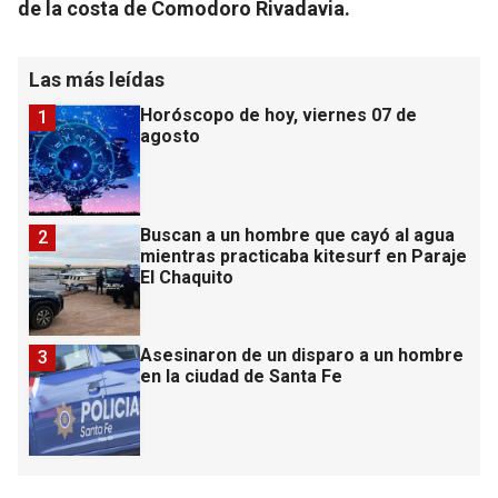
de la costa de Comodoro Rivadavia.
Las más leídas
Horóscopo de hoy, viernes 07 de
1
agosto
Buscan a un hombre que cayó al agua
2
mientras practicaba kitesurf en Paraje
El Chaquito
Asesinaron de un disparo a un hombre
3
en la ciudad de Santa Fe