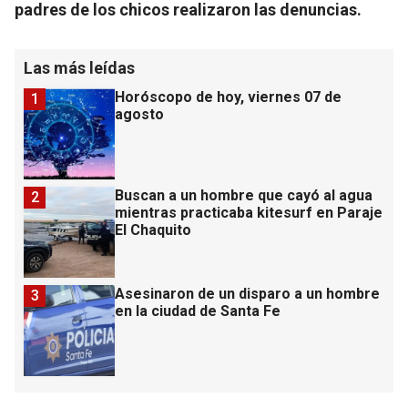
padres de los chicos realizaron las denuncias.
Las más leídas
Horóscopo de hoy, viernes 07 de
1
agosto
Buscan a un hombre que cayó al agua
2
mientras practicaba kitesurf en Paraje
El Chaquito
Asesinaron de un disparo a un hombre
3
en la ciudad de Santa Fe