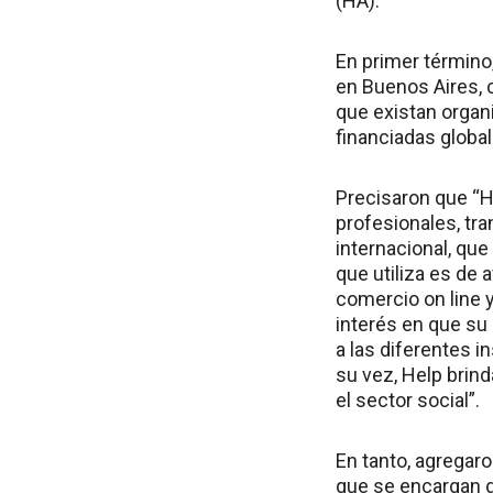
(HA).
En primer término
en Buenos Aires, c
que existan organ
financiadas globa
Precisaron que “He
profesionales, tr
internacional, qu
que utiliza es de
comercio on line y
interés en que su
a las diferentes i
su vez, Help brind
el sector social”.
En tanto, agrega
que se encargan d