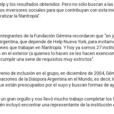
lp y los resultados obtenidos. Pero no sólo buscan a l
s inversores sociales para que contribuyan con esta ini
izar la filantropía”.
s integrantes de la Fundación Gémina recordaron que “en 
rgentina, que depende de Help Nueva York, para invitarno
nes que trabajan en filantropía. Y hoy ya somos 27 insti
en el exterior (a quienes lo hacen se les hacen exencion
 cumplir una serie de requisitos muy estrictos”.
nvenio de inclusión en el grupo, en diciembre de 2004, Gé
aciones de la Diáspora Argentina en el Mundo, es decir, 
que están preocupados por el suyo y buscan formas de ay
 un gran orgullo y nos llevó mucho trabajo completar los
én incluyó encontrar una representante de la institución