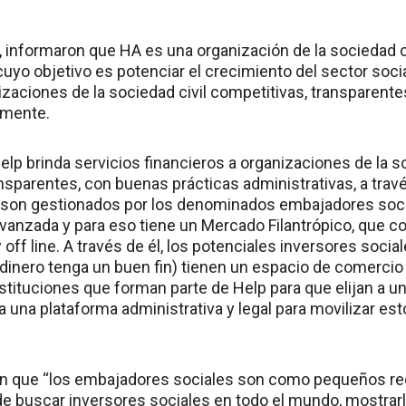
, informaron que HA es una organización de la sociedad c
uyo objetivo es potenciar el crecimiento del sector socia
izaciones de la sociedad civil competitivas, transparent
lmente.
lp brinda servicios financieros a organizaciones de la so
ansparentes, con buenas prácticas administrativas, a tr
e son gestionados por los denominados embajadores soci
 avanzada y para eso tiene un Mercado Filantrópico, que c
 off line. A través de él, los potenciales inversores socia
 dinero tenga un buen fin) tienen un espacio de comerci
nstituciones que forman parte de Help para que elijan a una
a una plataforma administrativa y legal para movilizar e
ron que “los embajadores sociales son como pequeños r
e buscar inversores sociales en todo el mundo, mostrarl