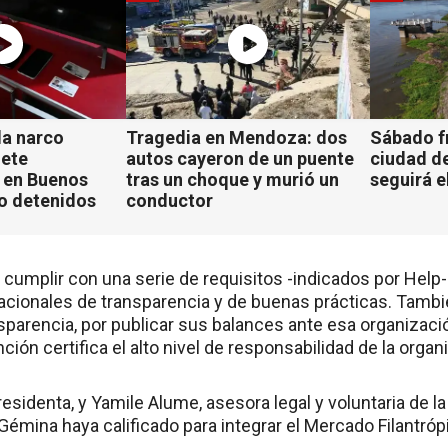
a narco
Tragedia en Mendoza: dos
Sábado fr
iete
autos cayeron de un puente
ciudad d
 en Buenos
tras un choque y murió un
seguirá e
ho detenidos
conductor
e cumplir con una serie de requisitos -indicados por Help
acionales de transparencia y de buenas prácticas. Tambié
nsparencia, por publicar sus balances ante esa organizaci
nción certifica el alto nivel de responsabilidad de la organ
esidenta, y Yamile Alume, asesora legal y voluntaria de la
Gémina haya calificado para integrar el Mercado Filantró