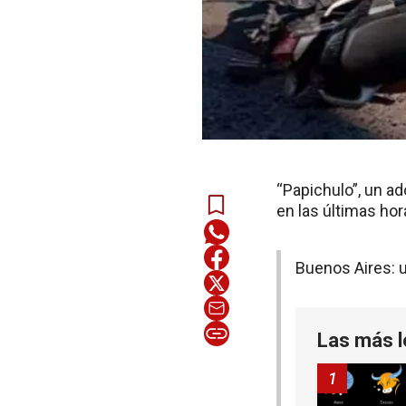
“Papichulo”, un ad
en las últimas ho
Buenos Aires: u
Las más l
1