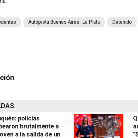
na.
edentes
Autopista Buenos Aires- La Plata
Detenido
ción
ADAS
quén: policías
Q
pearon brutalmente a
a
joven a la salida de un
"