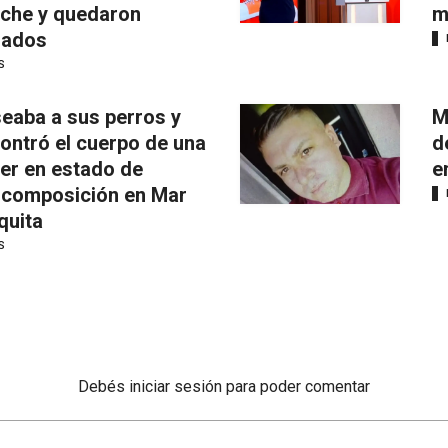
iche y quedaron
m
mados
S
eaba a sus perros y
M
ontró el cuerpo de una
d
er en estado de
e
composición en Mar
quita
S
Debés
iniciar sesión
para poder comentar