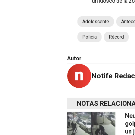
un kiosco de la zo
Adolescente
Antec
Policía
Récord
Autor
Notife Redac
NOTAS RELACION
Neu
gol
un 