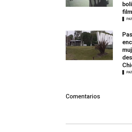
bol
fil
PAÍ
Pas
enc
muj
des
Chi
PAÍ
Comentarios