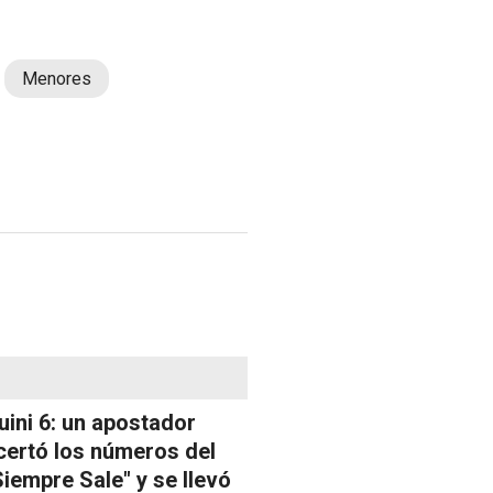
Menores
uini 6: un apostador
certó los números del
Siempre Sale" y se llevó