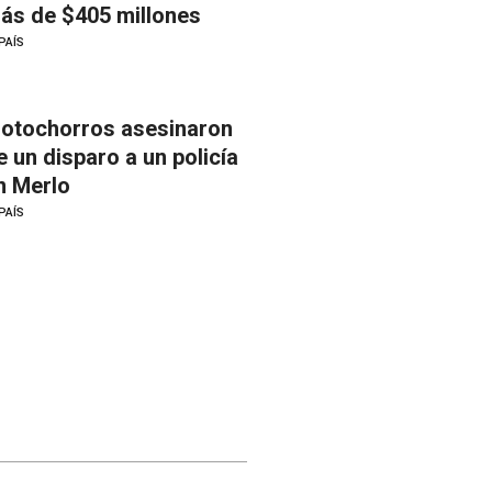
ás de $405 millones
PAÍS
otochorros asesinaron
e un disparo a un policía
n Merlo
PAÍS