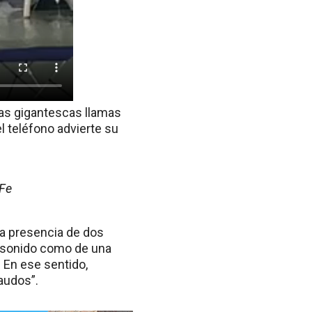
las gigantescas llamas
l teléfono advierte su
 Fe
 la presencia de dos
un sonido como de una
 En ese sentido,
audos”.