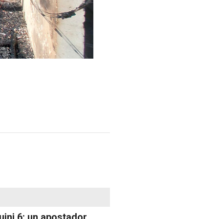
uini 6: un apostador