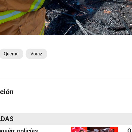
Quemó
Voraz
ción
ADAS
quén: policías
Q