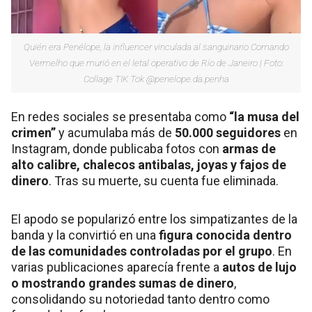
Quién era Penélope, la influencer vinculada al sanguinario Comando
Vermelho que murió en el letal operativo de Río de Janeiro | Foto:
Collage TIK Tok @penelope.da.penha
En redes sociales se presentaba como
“la musa del
crimen”
y acumulaba más de
50.000 seguidores
en
Instagram, donde publicaba fotos con
armas de
alto calibre, chalecos antibalas, joyas y fajos de
dinero
. Tras su muerte, su cuenta fue eliminada.
El apodo se popularizó entre los simpatizantes de la
banda y la convirtió en una
figura conocida dentro
de las comunidades controladas por el grupo
. En
varias publicaciones aparecía frente a
autos de lujo
o mostrando grandes sumas de dinero
,
consolidando su notoriedad tanto dentro como