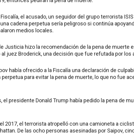
19, entonces pedirán la pena de muerte.
Fiscalía, el acusado, un seguidor del grupo terrorista IS
 una cadena perpetua sería peligroso si continúa apoyand
ñalaron medios locales.
e Justicia hizo la recomendación de la pena de muerte el
ó al juez Broderick, una decisión que fue refutada por lo
ov había ofrecido a la Fiscalía una declaración de culpabi
perpetua para evitar la pena de muerte, lo que no fue ac
s, el presidente Donald Trump había pedido la pena de mu
el 2017, el terrorista atropelló con una camioneta a cicli
hattan. De las ocho personas asesinadas por Saipov, cin