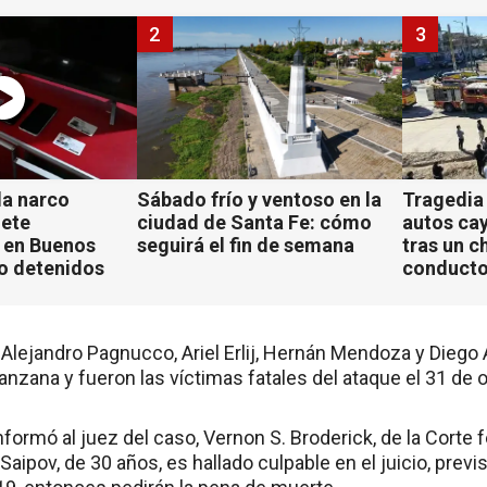
2
3
a narco
Sábado frío y ventoso en la
Tragedia
iete
ciudad de Santa Fe: cómo
autos ca
 en Buenos
seguirá el fin de semana
tras un c
ho detenidos
conducto
Alejandro Pagnucco, Ariel Erlij, Hernán Mendoza y Diego 
anzana y fueron las víctimas fatales del ataque el 31 de 
informó al juez del caso, Vernon S. Broderick, de la Corte f
Saipov, de 30 años, es hallado culpable en el juicio, prev