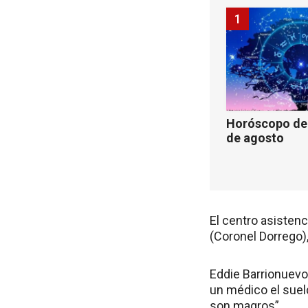
1
Horóscopo de 
de agosto
El centro asistenc
(Coronel Dorrego),
Eddie Barrionuevo
un médico el sueld
son magros”.