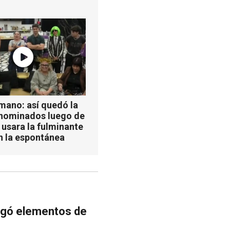
mano: así quedó la
 nominados luego de
 usara la fulminante
n la espontánea
egó elementos de