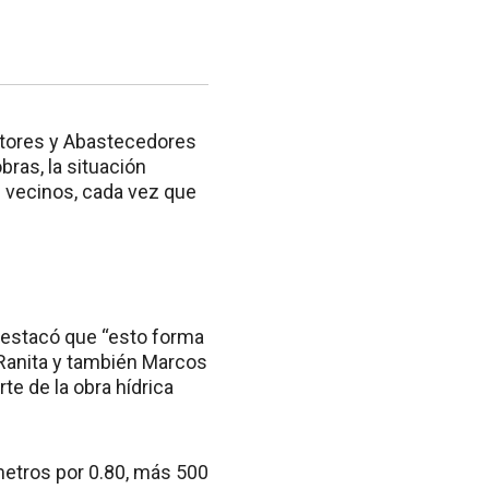
ctores y Abastecedores
ras, la situación
s vecinos, cada vez que
, destacó que “esto forma
a Ranita y también Marcos
te de la obra hídrica
metros por 0.80, más 500