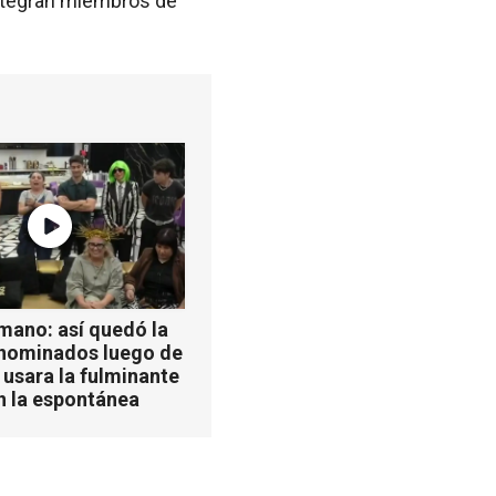
 integran miembros de
mano: así quedó la
 nominados luego de
 usara la fulminante
n la espontánea