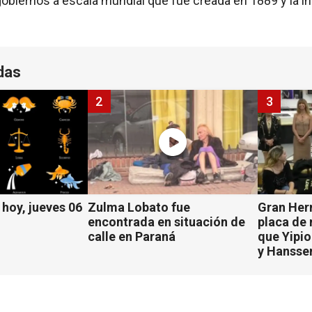
s gobiernos a escala mundial que fue creada en 1889 y la
das
2
3
hoy, jueves 06
Zulma Lobato fue
Gran Her
encontrada en situación de
placa de
calle en Paraná
que Yipio
y Hansse