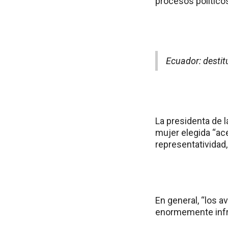
procesos político
Ecuador: destit
La presidenta de l
mujer elegida “ac
representatividad
En general, “los 
enormemente infra