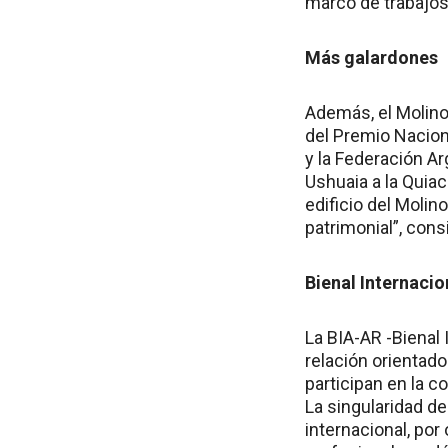
marco de trabajos
Más galardones
Además, el Molino 
del Premio Nacion
y la Federación A
Ushuaia a la Quiac
edificio del Moli
patrimonial”, con
Bienal Internacio
La BIA-AR -Bienal 
relación orientad
participan en la c
La singularidad de
internacional, po