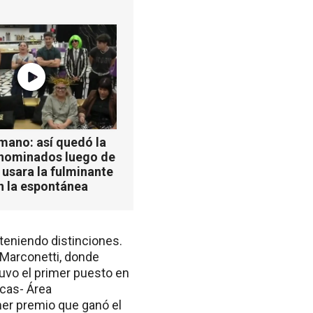
mano: así quedó la
 nominados luego de
 usara la fulminante
n la espontánea
bteniendo distinciones.
 Marconetti, donde
uvo el primer puesto en
icas- Área
mer premio que ganó el