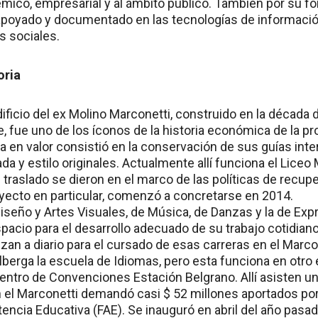
émico, empresarial y al ámbito público. También por su 
poyado y documentado en las tecnologías de informació
es sociales.
oria
ficio del ex Molino Marconetti, construido en la década d
, fue uno de los íconos de la historia económica de la pro
a en valor consistió en la conservación de sus guías inte
da y estilo originales. Actualmente allí funciona el Liceo
 traslado se dieron en el marco de las políticas de recup
oyecto en particular, comenzó a concretarse en 2014.
seño y Artes Visuales, de Música, de Danzas y la de Expre
acio para el desarrollo adecuado de su trabajo cotidiano
an a diario para el cursado de esas carreras en el Marcon
berga la escuela de Idiomas, pero esta funciona en otro 
 Centro de Convenciones Estación Belgrano. Allí asisten 
n el Marconetti demandó casi $ 52 millones aportados por
encia Educativa (FAE). Se inauguró en abril del año pasa