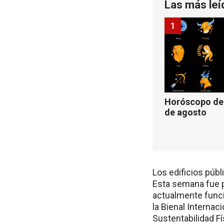
Las más leí
1
Horóscopo de 
de agosto
Los edificios públ
Esta semana fue p
actualmente funci
la Bienal Internac
Sustentabilidad F