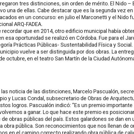
regaron tres distinciones, sin orden de mérito. El Nido –
uvo una de ellas. Cabe destacar que es la segunda vez e
tacados en un concurso: en julio el Marconetti y el Nido
cional ARQ-FADEA.
le recordar que en 2014, otro edificio municipal había ob
en esa oportunidad se realizó en Córdoba. Fue para el Jar
goría Prácticas Públicas- Sustentabilidad Física y Social
unicipio vuelve a ser distinguida por dos obras. La entre
0 de octubre, en el teatro San Martín de la Ciudad Autóno
las noticia de las distinciones, Marcelo Pascualón, secr
pio y Lucas Condal, subsecretario de Obras de Arquitect
estos logros. Pascualón indicó: “Es un premio importante
volvemos a ganar. Lo que hace este premio es posicionar y
 de obras públicas del país. Estos galardones se dan e
 la obra pública. Son reconocimientos que nos llenan de o
s en el camino correcto realizando obra pública de cal