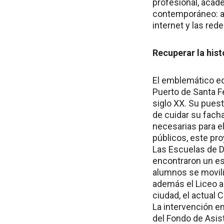
profesional, acad
contemporáneo: a
internet y las red
Recuperar la hist
El emblemático edi
Puerto de Santa Fe
siglo XX. Su puest
de cuidar su facha
necesarias para el
públicos, este pr
Las Escuelas de Di
encontraron un esp
alumnos se moviliz
además el Liceo al
ciudad, el actual
La intervención e
del Fondo de Asist