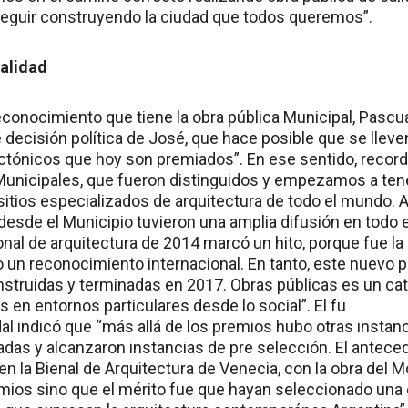
seguir construyendo la ciudad que todos queremos”.
calidad
econocimiento que tiene la obra pública Municipal, Pasc
te decisión política de José, que hace posible que se llev
ectónicos que hoy son premiados”. En ese sentido, rec
Municipales, que fueron distinguidos y empezamos a ten
itios especializados de arquitectura de todo el mundo. A 
esde el Municipio tuvieron una amplia difusión en todo e
ional de arquitectura de 2014 marcó un hito, porque fue l
 un reconocimiento internacional. En tanto, este nuevo 
nstruidas y terminadas en 2017. Obras públicas es un cat
 en entornos particulares desde lo social”. El fu
al indicó que “más allá de los premios hubo otras instanc
adas y alcanzaron instancias de pre selección. El antec
en la Bienal de Arquitectura de Venecia, con la obra del 
mios sino que el mérito fue que hayan seleccionado una 