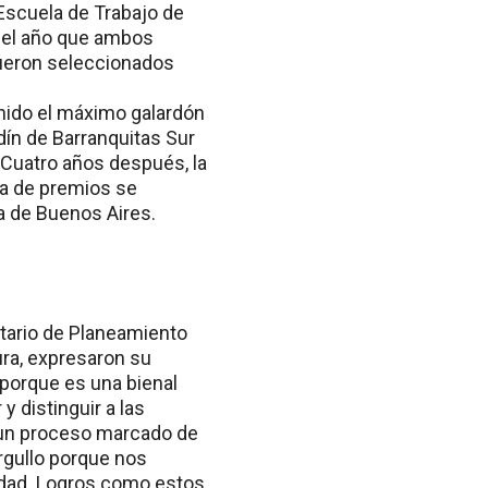
 Escuela de Trabajo de
n el año que ambos
 fueron seleccionados
tenido el máximo galardón
dín de Barranquitas Sur
. Cuatro años después, la
ga de premios se
ma de Buenos Aires.
etario de Planeamiento
ura, expresaron su
 porque es una bienal
 distinguir a las
n un proceso marcado de
rgullo porque nos
idad. Logros como estos