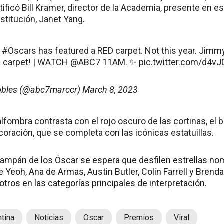
tificó Bill Kramer, director de la Academia, presente en es
nstitución, Janet Yang.
e
#Oscars
has featured a RED carpet. Not this year. Jim
 carpet! | WATCH
@ABC7
11AM. ✨
pic.twitter.com/d4vJ
obles (@abc7marccr)
March 8, 2023
lfombra contrasta con el rojo oscuro de las cortinas, el
ecoración, que se completa con las icónicas estatuillas.
hampán de los Óscar se espera que desfilen estrellas 
e Yeoh, Ana de Armas, Austin Butler, Colin Farrell y Brenda
tros en las categorías principales de interpretación.
tina
Noticias
Oscar
Premios
Viral