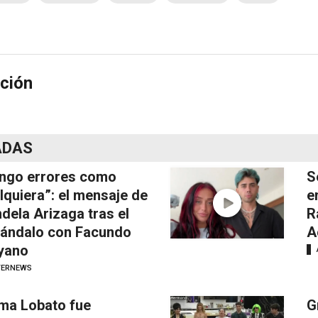
ción
ADAS
ngo errores como
S
lquiera”: el mensaje de
e
dela Arizaga tras el
R
ándalo con Facundo
A
yano
TERNEWS
ma Lobato fue
G