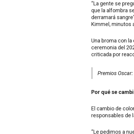
“La gente se preg
que la alfombra 
derramará sangre“
Kimmel, minutos a
Una broma con la 
ceremonia del 202
criticada por reac
Premios Oscar: 
Por qué se cambió
El cambio de color
responsables de 
“Le pedimos a nues