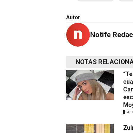
Autor
Notife Redac
NOTAS RELACION
“Te
cua
Can
esc
Mo
AF
Zul