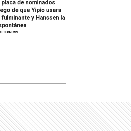
a placa de nominados
uego de que Yipio usara
a fulminante y Hanssen la
spontánea
AFTERNEWS