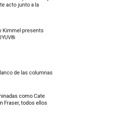
te acto junto a la
my Kimmel presents
0YUV8i
 blanco de las columnas
nominadas como Cate
n Fraser, todos ellos