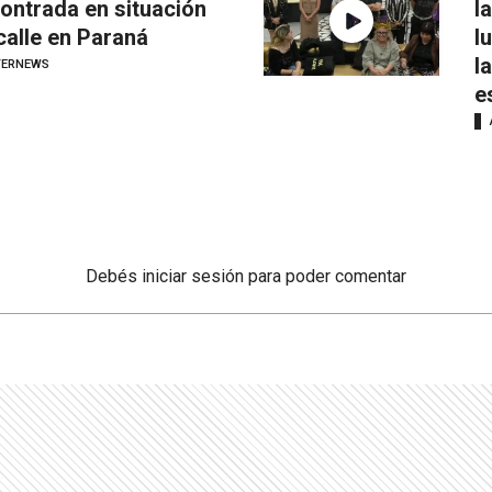
ontrada en situación
l
calle en Paraná
l
l
TERNEWS
e
Debés
iniciar sesión
para poder comentar