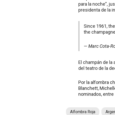
para la noche”, jus
presidenta de la i
Since 1961, th
the champagne
— Marc Cota-R
El champán de la a
del teatro de la d
Por la alfombra c
Blanchett, Michell
nominados, entre o
Alfombra Roja
Argen