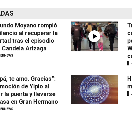
ADAS
undo Moyano rompió
T
silencio al recuperar la
c
ertad tras el episodio
p
 Candela Arizaga
W
c
TERNEWS
pá, te amo. Gracias”:
H
emoción de Yipio al
m
ir la puerta y llevarse
casa en Gran Hermano
TERNEWS