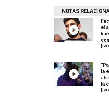
NOTAS RELACION
Fac
el 
lib
con
AF
“Pa
la 
abr
la 
AF