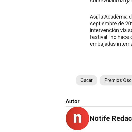
sobrevolado la ga
Así, la Academia 
septiembre de 202
intervención vía s
festival “no hac
embajadas interna
Oscar
Premios Osc
Autor
Notife Redac