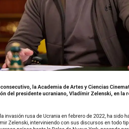
consecutivo, la Academia de Artes y Ciencias Cinemat
ón del presidente ucraniano, Vladímir Zelenski, en la 
 la invasión rusa de Ucrania en febrero de 2022, ha sido ha
mir Zelenski, interviniendo con sus discursos en todo ti