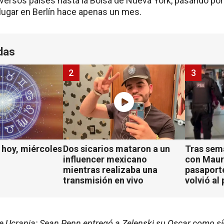
versos países hasta la Bolsa de Nueva York, pasando por 
lugar en Berlín hace apenas un mes.
das
2
3
hoy, miércoles
Dos sicarios mataron a un
Tras sem
influencer mexicano
con Mauro
mientras realizaba una
pasaport
transmisión en vivo
volvió al 
 de Ucrania: Sean Penn entregó a Zelenski su Oscar como s