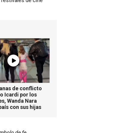
festivales de cine
anas de conflicto
 Icardi por los
es, Wanda Nara
país con sus hijas
ímbolo de fe