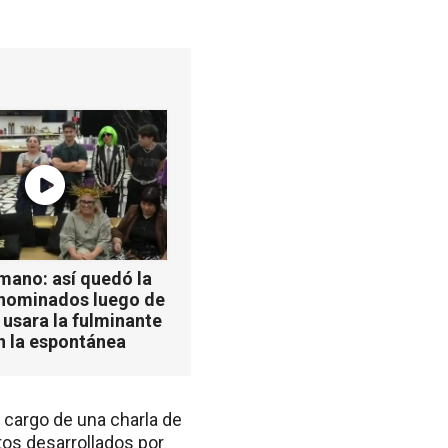
mano: así quedó la
 nominados luego de
 usara la fulminante
n la espontánea
 cargo de una charla de
tos desarrollados por