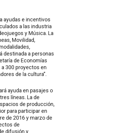
ga ayudas e incentivos
ulados a las industria
Videojuegos y Música. La
neas, Movilidad,
 modalidades,
tá destinada a personas
retaría de Economías
os a 300 proyectos en
ores de la cultura”.
nará ayuda en pasajes o
res líneas. La de
espacios de producción,
or para participar en
mbre de 2016 y marzo de
yectos de
de difusión y