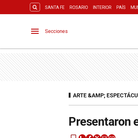
SANTA FE
ROSARIO
INTERIOR
PAÍS
MU
Secciones
ARTE &AMP; ESPECTÁC
Presentaron e