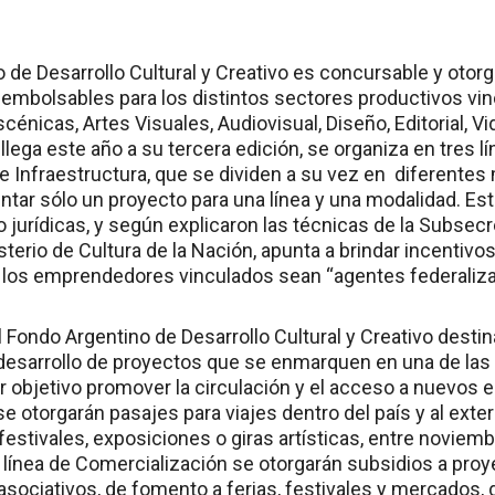
 de Desarrollo Cultural y Creativo es concursable y otor
mbolsables para los distintos sectores productivos vinc
scénicas, Artes Visuales, Audiovisual, Diseño, Editorial, 
llega este año a su tercera edición, se organiza en tres lí
e Infraestructura, que se dividen a su vez en diferentes
tar sólo un proyecto para una línea y una modalidad. Es
o jurídicas, y según explicaron las técnicas de la Subsec
sterio de Cultura de la Nación, apunta a brindar incentiv
ue los emprendedores vinculados sean “agentes federalizad
 Fondo Argentino de Desarrollo Cultural y Creativo desti
 desarrollo de proyectos que se enmarquen en una de las t
or objetivo promover la circulación y el acceso a nuevos 
se otorgarán pasajes para viajes dentro del país y al exteri
festivales, exposiciones o giras artísticas, entre novie
a línea de Comercialización se otorgarán subsidios a pro
sociativos, de fomento a ferias, festivales y mercados, 