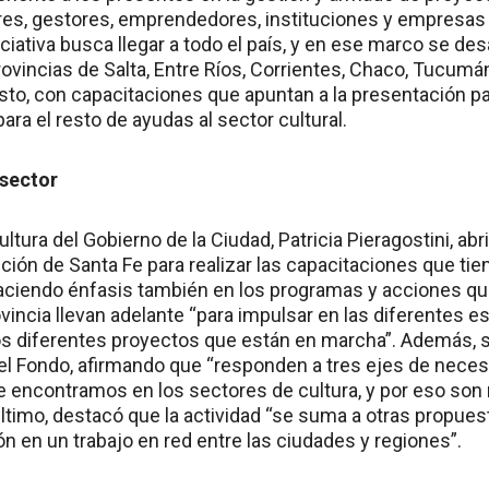
res, gestores, emprendedores, instituciones y empresas d
iciativa busca llegar a todo el país, y en ese marco se de
rovincias de Salta, Entre Ríos, Corrientes, Chaco, Tucum
osto, con capacitaciones que apuntan a la presentación pa
ara el resto de ayudas al sector cultural.
sector
ultura del Gobierno de la Ciudad, Patricia Pieragostini, abr
ción de Santa Fe para realizar las capacitaciones que tie
haciendo énfasis también en los programas y acciones que
vincia llevan adelante “para impulsar en las diferentes es
os diferentes proyectos que están en marcha”. Además, se 
l Fondo, afirmando que “responden a tres ejes de nece
encontramos en los sectores de cultura, y por eso son
ltimo, destacó que la actividad “se suma a otras propues
ón en un trabajo en red entre las ciudades y regiones”.