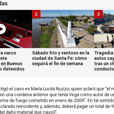
das
2
3
a narco
Sábado frío y ventoso en la
Tragedia
iete
ciudad de Santa Fe: cómo
autos ca
 en Buenos
seguirá el fin de semana
tras un c
ho detenidos
conducto
stigó el caso es María Lucila Nuzzo, quien aclaró que “el 
 con una condena anterior que tenía Vega como autor de u
arma de fuego cometido en enero de 2009”. En tal sentido
larado reincidente y, además, deberá pagar un total de 
el daño material que causó”.