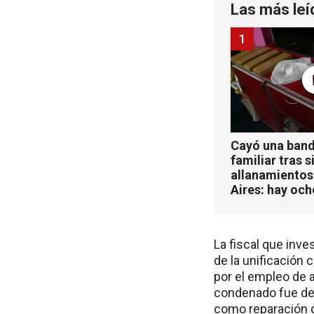
Las más leí
1
Cayó una band
familiar tras s
allanamientos
Aires: hay oc
La fiscal que inve
de la unificación
por el empleo de 
condenado fue dec
como reparación d