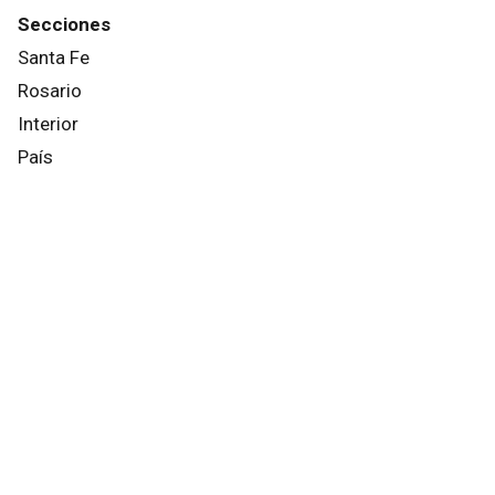
Secciones
Santa Fe
Rosario
Interior
País
Mundo
Info General
Afternews
Deportes
Otros canales
Facebook
X