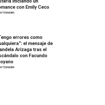
staría iniciando un
omance con Emily Ceco
AFTERNEWS
Tengo errores como
ualquiera”: el mensaje de
andela Arizaga tras el
scándalo con Facundo
oyano
AFTERNEWS