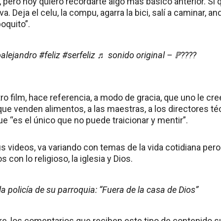
pero hoy quiero recordarte algo más básico anterior. Si 
va. Deja el celu, la compu, agarra la bici, salí a caminar, an
oquito”.
alejandro
#feliz
#serfeliz
♬ sonido original – ℙ????
tro film, hace referencia, a modo de gracia, que uno le cr
 que venden alimentos, a las maestras, a los directores té
ue “es el único que no puede traicionar y mentir”.
us videos, va variando con temas de la vida cotidiana pe
con lo religioso, la iglesia y Dios.
a policía de su parroquia: “Fuera de la casa de Dios”
, los comentarios que reciben este tipo de contenido su