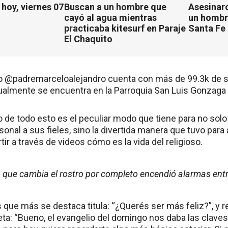
hoy, viernes 07
Buscan a un hombre que
Asesinaro
cayó al agua mientras
un hombr
practicaba kitesurf en Paraje
Santa Fe
El Chaquito
 @padremarceloalejandro cuenta con más de 99.3k de s
ualmente se encuentra en la Parroquia San Luis Gonzaga de
 de todo esto es el peculiar modo que tiene para no solo 
onal a sus fieles, sino la divertida manera que tuvo para
ir a través de videos cómo es la vida del religioso.
tro que cambia el rostro por completo encendió alarmas ent
que más se destaca titula: “¿Querés ser más feliz?”, y r
ta: “Bueno, el evangelio del domingo nos daba las claves 