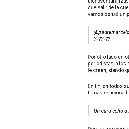
bienaventuranzas, 
que salir de la cue
vamos pensá un p
@padremarcelo
???????
Por otro lado en o
periodistas, a los
le creen, siendo q
En fin, en todos s
temas relacionados 
Un cura echó a l
Pero como siempre