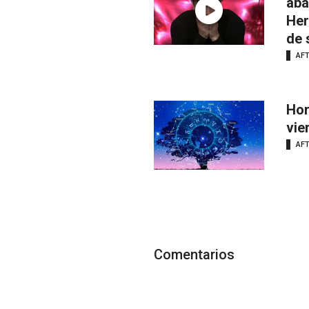
aba
Her
de 
AF
Hor
vie
AF
Comentarios