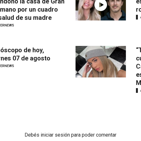
ndonó la casa de Gran
e
mano por un cuadro
r
salud de su madre
TERNEWS
óscopo de hoy,
“
rnes 07 de agosto
c
C
TERNEWS
e
M
Debés
iniciar sesión
para poder comentar