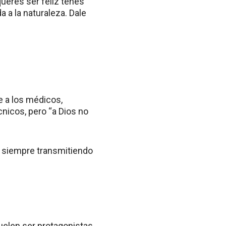
queres ser feliz tenes
da a la naturaleza. Dale
ee a los médicos,
cnicos, pero “a Dios no
ro siempre transmitiendo
elen ser protagonistas,