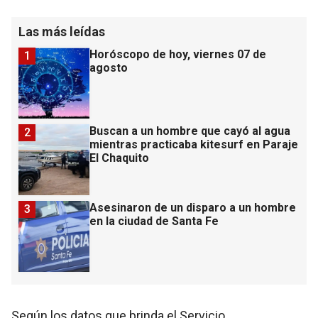
Las más leídas
Horóscopo de hoy, viernes 07 de
1
agosto
Buscan a un hombre que cayó al agua
2
mientras practicaba kitesurf en Paraje
El Chaquito
Asesinaron de un disparo a un hombre
3
en la ciudad de Santa Fe
Según los datos que brinda el Servicio