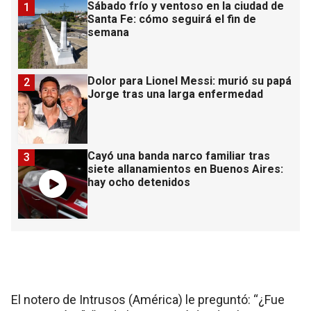
Sábado frío y ventoso en la ciudad de
1
Santa Fe: cómo seguirá el fin de
semana
Dolor para Lionel Messi: murió su papá
2
Jorge tras una larga enfermedad
Cayó una banda narco familiar tras
3
siete allanamientos en Buenos Aires:
hay ocho detenidos
El notero de Intrusos (América) le preguntó: “¿Fue