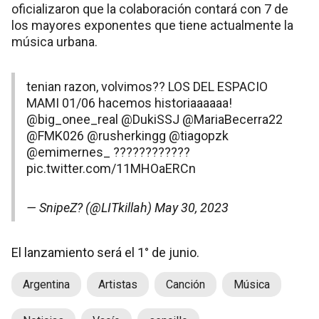
oficializaron que la colaboración contará con 7 de
los mayores exponentes que tiene actualmente la
música urbana.
tenian razon, volvimos?? LOS DEL ESPACIO
MAMI 01/06 hacemos historiaaaaaa!
@big_onee_real
@DukiSSJ
@MariaBecerra22
@FMK026
@rusherkingg
@tiagopzk
@emimernes_
????????????
pic.twitter.com/11MHOaERCn
— SnipeZ? (@LITkillah)
May 30, 2023
El lanzamiento será el 1° de junio.
Argentina
Artistas
Canción
Música