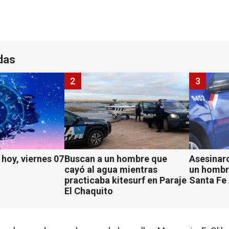
das
2
3
hoy, viernes 07
Buscan a un hombre que
Asesinaro
cayó al agua mientras
un hombr
practicaba kitesurf en Paraje
Santa Fe
El Chaquito