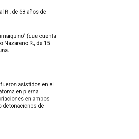
al R., de 58 años de
Jamaiquino” (que cuenta
o Nazareno R., de 15
una.
 fueron asistidos en el
atoma en pierna
coriaciones en ambos
do detonaciones de