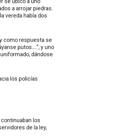
er se ubicó a uno
os a arrojar piedras.
 la vereda había dos
n, y como respuesta se
Váyanse putos….”, y uno
n uniformado, dándose
cia los policías
s continuaban los
ervidores de la ley,