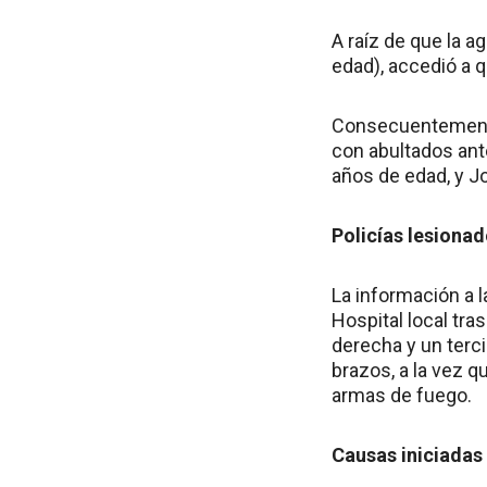
A raíz de que la a
edad), accedió a q
Consecuentemente,
con abultados ant
años de edad, y J
Policías lesiona
La información a l
Hospital local tr
derecha y un terc
brazos, a la vez 
armas de fuego.
Causas iniciadas