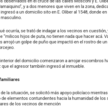
os observados en el cruce de las calles Mosconi y E. Olib
maiquino”, y a dos menores que viven en la zona, dedicad
 ingresó a un domicilio sito en E. Oliber al 1548, donde en
 masculino.
ué ocurría, se trató de indagar a los vecinos en cuestió
 de “milicos hijos de puta, no tienen nada que hacer acá. 
es arrojó un golpe de puño que impactó en el rostro de u
orcejeo.
 interior del domicilio comenzaron a arrojar escombros ha
z que el agresor también ingresó al inmueble.
familiares
de la situación, se solicitó más apoyo policíaco mientra
jo de elementos contundentes hacia la humanidad de los s
ares de los vecinos de mención