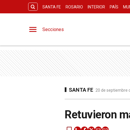
SANTA FE
ROSARIO
INTERIOR
PAÍS
MU
Secciones
SANTA FE
20 de septiembre d
Retuvieron má