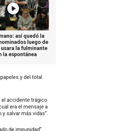
mano: así quedó la
 nominados luego de
 usara la fulminante
n la espontánea
papeles y del total
 el accidente trágico
cual era el mensaje a
 y salvar más vidas”.
cado de impunidad”,