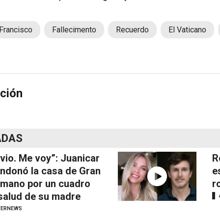
Francisco
Fallecimento
Recuerdo
El Vaticano
ción
ADAS
vio. Me voy”: Juanicar
R
ndonó la casa de Gran
e
mano por un cuadro
r
salud de su madre
TERNEWS