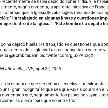
e recientemente se había decidido poner al día. Y le habí
ialmente, según comenta, la aparente iniciativa de Francis
- a temas que la Iglesia llevaba siglos mirando de soslay
ución:
“Ha trabajado en algunas líneas y cuestiones imp
a mujer dentro de la Iglesia”. “Este hombre ha dejado hu
sco ha dejado huella. Ha trabajado en cuestiones que so
mujer dentro de la Iglesia. La gran incógnita es ver qué va
elta
@BombitaDarin
pic.twitter.com/gjSxYAu2gX
(@LaRevuelta_TVE)
April 22, 2025
: a la espera de que ser reúna el cónclave - idealmente, 
 una “gran incógnita” lo que sea que vaya a ocurrir en el V
 comentado que, seguramente, los papas se vayan alter
róximo las cierra “para que no entre frío”.