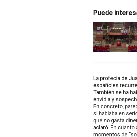
Puede interes
La profecía de Ju
españoles recurre
También se ha hab
envidia y sospech
En concreto, pare
si hablaba en seri
que no gasta dine
aclaró. En cuanto 
momentos de “sol