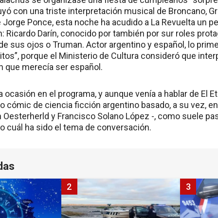
ó con una triste interpretación musical de Broncano, Gri
e Jorge Ponce, esta noche ha acudido a La Revuelta un p
: Ricardo Darín, conocido por también por sur roles pro
 de sus ojos o Truman. Actor argentino y español, lo prim
os”, porque el Ministerio de Cultura consideró que interp
en que merecía ser español.
 ocasión en el programa, y aunque venía a hablar de El Et
o cómic de ciencia ficción argentino basado, a su vez, e
Oesterherld y Francisco Solano López -, como suele pas
ro cuál ha sido el tema de conversación.
das
2
3