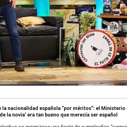
e la nacionalidad española “por méritos”: el Ministerio
o de la novia’ era tan bueno que merecía ser español
lachus se organizase una fiesta de cumpleaños “sorpre