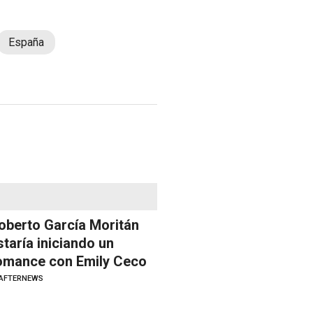
España
oberto García Moritán
staría iniciando un
omance con Emily Ceco
AFTERNEWS