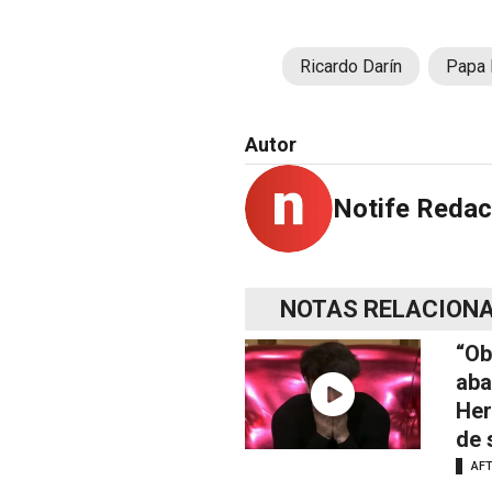
Ricardo Darín
Papa 
Autor
Notife Redac
NOTAS RELACION
“Ob
aba
Her
de 
AF