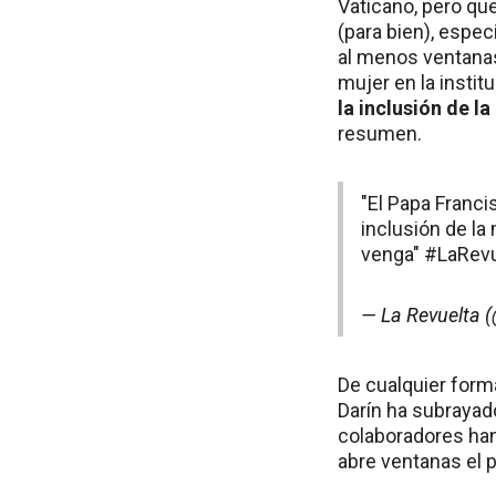
Vaticano, pero qu
(para bien), espec
al menos ventanas 
mujer en la instit
la inclusión de l
resumen.
"El Papa Franci
inclusión de la 
venga"
#LaRevu
— La Revuelta 
De cualquier forma
Darín ha subrayado
colaboradores han
abre ventanas el p