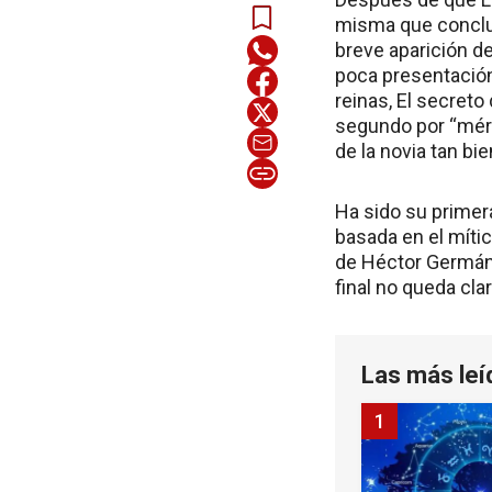
misma que concluy
breve aparición d
poca presentación
reinas, El secreto
segundo por “mérit
de la novia tan bi
Ha sido su primera
basada en el mític
de Héctor Germán 
final no queda cla
Las más leí
1