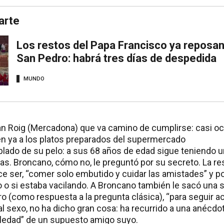
arte
Los restos del Papa Francisco ya reposan 
San Pedro: habrá tres días de despedida
MUNDO
an Roig (Mercadona) que va camino de cumplirse: casi o
n ya a los platos preparados del supermercado
lado de su pelo: a sus 68 años de edad sigue teniendo u
as. Broncano, cómo no, le preguntó por su secreto. La res
ce ser, “comer solo embutido y cuidar las amistades” y p
o o si estaba vacilando. A Broncano también le sacó una s
ro (como respuesta a la pregunta clásica), “para seguir 
al sexo, no ha dicho gran cosa: ha recurrido a una anécdo
edad” de un supuesto amigo suyo.