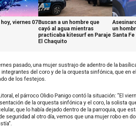
hoy, viernes 07
Buscan a un hombre que
Asesinaro
cayó al agua mientras
un hombr
practicaba kitesurf en Paraje
Santa Fe
El Chaquito
iernes pasado, una mujer sustrajo de adentro de la basíli
e integrantes del coro y de la orquesta sinfónica, que en
ndo de los festejos.
itoral, el párroco Olidio Panigo contó la situación: “El vi
entación de la orquesta sinfónica y el coro, la solista qu
elular, que lo había dejado dentro de la parroquia, que e
e seguridad al otro día, vemos que una mujer robo en do
stía”.