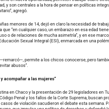
dad, y son centrales a la hora de pensar en políticas integ
tario”, agregó.
niñas menores de 14, dejó en claro la necesidad de trabaja
 ya que “en cualquier caso, un embarazo en esa edad tien
so o de relaciones de mucha asimetría”, y en ese marco, 
 Educación Sexual Integral (ESI), enmarcada en una polém
l —remarcó—, permite a los chicos conocerse, pero tambi
evitar abusos”.
r y acompañar a las mujeres”
tina en Chaco y la presentación de 29 legisladores en 
Código Penal y los fallos de la Corte Suprema, buscan pro
casos de violación sacudieron el debate esta semana. Par
ruana, que impulsa una política de derechos y defendió la