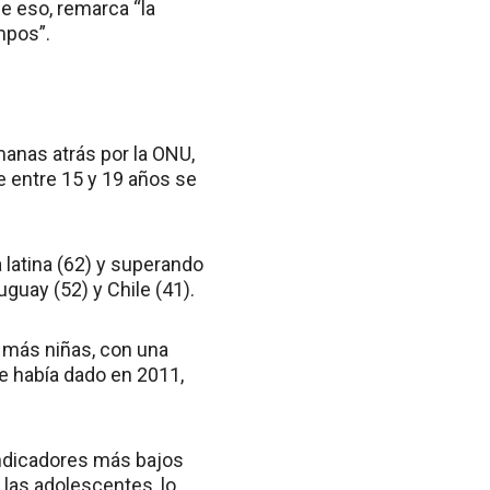
de eso, remarca “la
mpos”.
manas atrás por la ONU,
e entre 15 y 19 años se
 latina (62) y superando
guay (52) y Chile (41).
s más niñas, con una
se había dado en 2011,
indicadores más bajos
 las adolescentes, lo