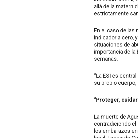
allá de la materni
estrictamente sani
En el caso de las 
indicador a cero,
situaciones de abu
importancia de la
semanas.
“La ESI es centra
su propio cuerpo, 
“Proteger, cuida
La muerte de Agus
contradiciendo el 
los embarazos en 
local, Leonardo Ca