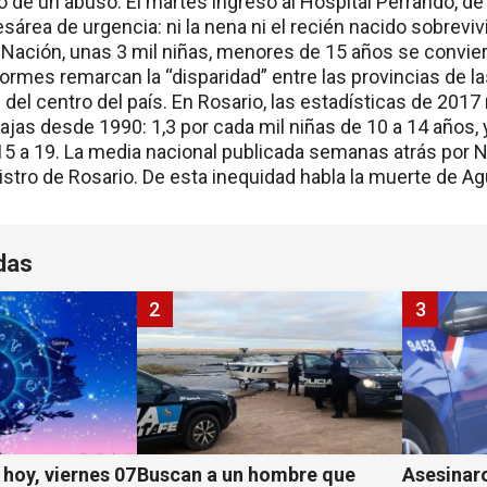
de un abuso. El martes ingresó al Hospital Perrando, de 
sárea de urgencia: ni la nena ni el recién nacido sobrevi
e Nación, unas 3 mil niñas, menores de 15 años se convie
formes remarcan la “disparidad” entre las provincias de l
del centro del país. En Rosario, las estadísticas de 201
jas desde 1990: 1,3 por cada mil niñas de 10 a 14 años, y
5 a 19. La media nacional publicada semanas atrás por 
gistro de Rosario. De esta inequidad habla la muerte de Ag
das
2
3
hoy, viernes 07
Buscan a un hombre que
Asesinaro