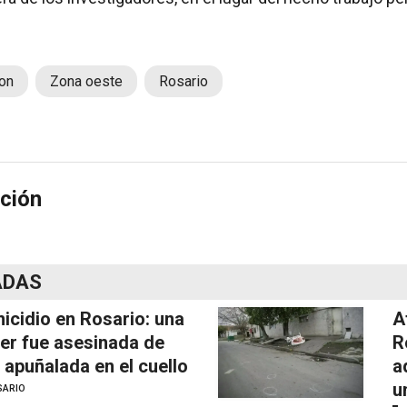
on
Zona oeste
Rosario
ción
ADAS
icidio en Rosario: una
A
er fue asesinada de
R
 apuñalada en el cuello
a
u
SARIO