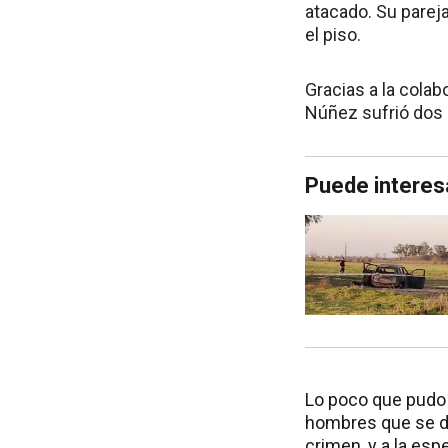
atacado. Su parej
el piso.
Gracias a la colab
Núñez sufrió dos 
Puede interes
Lo poco que pudo 
hombres que se de
crimen, y a la esp