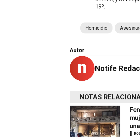
19º.
Homicidio
Asesinar
Autor
Notife Redac
NOTAS RELACION
Fem
muj
una
RO