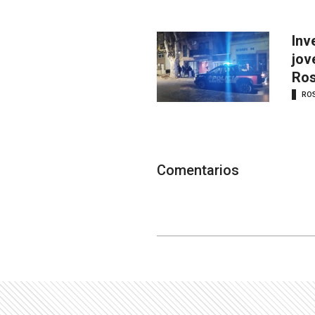
Inv
jov
Ros
RO
Comentarios