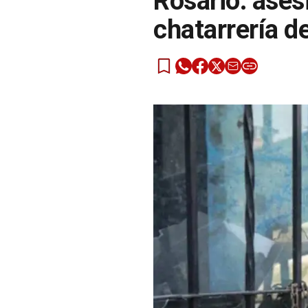
Rosario: ases
chatarrería d