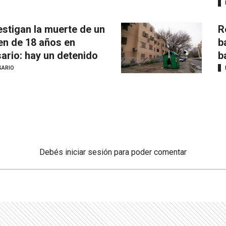
estigan la muerte de un
R
en de 18 años en
b
ario: hay un detenido
b
SARIO
Debés
iniciar sesión
para poder comentar