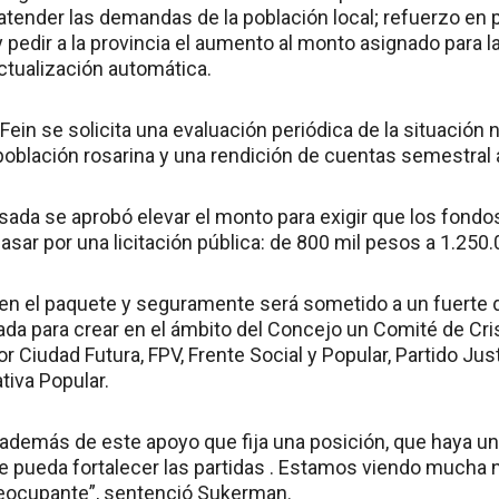
tender las demandas de la población local; refuerzo en p
 pedir a la provincia el aumento al monto asignado para l
ctualización automática.
Fein se solicita una evaluación periódica de la situación 
 población rosarina y una rendición de cuentas semestral 
asada se aprobó elevar el monto para exigir que los fond
sar por una licitación pública: de 800 mil pesos a 1.250
 en el paquete y seguramente será sometido a un fuerte d
teada para crear en el ámbito del Concejo un Comité de Cr
r Ciudad Futura, FPV, Frente Social y Popular, Partido Just
ativa Popular.
además de este apoyo que fija una posición, que haya una
ue pueda fortalecer las partidas . Estamos viendo mucha 
reocupante”, sentenció Sukerman.