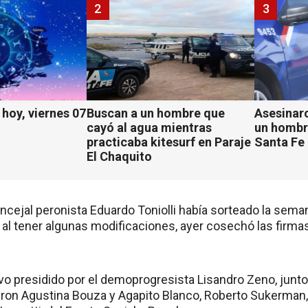
2
3
hoy, viernes 07
Buscan a un hombre que
Asesinaro
cayó al agua mientras
un hombr
practicaba kitesurf en Paraje
Santa Fe
El Chaquito
concejal peronista Eduardo Toniolli había sorteado la sem
 al tener algunas modificaciones, ayer cosechó las firma
o presidido por el demoprogresista Lisandro Zeno, junto a
on Agustina Bouza y Agapito Blanco, Roberto Sukerman, d