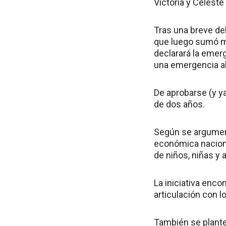
Victoria y Celeste 
Tras una breve del
que luego sumó mod
declarará la emerg
una emergencia al
De aprobarse (y ya
de dos años.
Según se argument
económica naciona
de niños, niñas y 
La iniciativa enc
articulación con l
También se plante