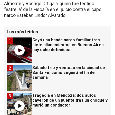
Almonte y Rodrigo Ortigala, quien fue testigo
“estrella” de la Fiscalía en el juicio contra el capo
narco Esteban Lindor Alvarado.
Las más leídas
Cayó una banda narco familiar tras
1
siete allanamientos en Buenos Aires:
hay ocho detenidos
Sábado frío y ventoso en la ciudad de
2
Santa Fe: cómo seguirá el fin de
semana
Tragedia en Mendoza: dos autos
3
cayeron de un puente tras un choque y
murió un conductor