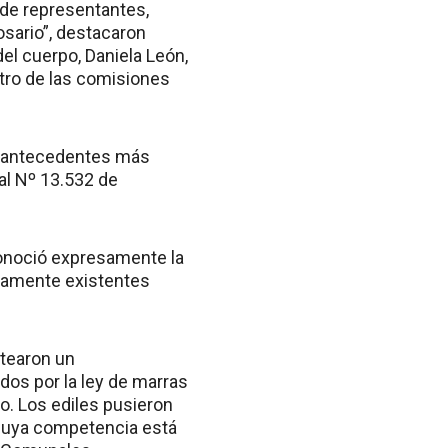
 de representantes,
osario”, destacaron
del cuerpo, Daniela León,
ntro de las comisiones
los antecedentes más
ial Nº 13.532 de
econoció expresamente la
viamente existentes
antearon un
dos por la ley de marras
o. Los ediles pusieron
 cuya competencia está