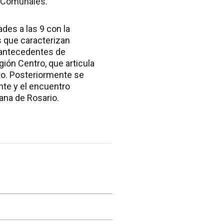
s Comunales.
ades a las 9 con la
s que caracterizan
 antecedentes de
gión Centro, que articula
nto. Posteriormente se
nte y el encuentro
ana de Rosario.