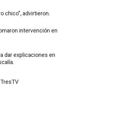
 chico”, advirtieron.
, tomaron intervención en
ra dar explicaciones en
calía.
lTresTV