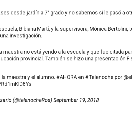
ses desde jardín a 7° grado y no sabemos si le pasó a otro
 escuela, Bibiana Martí, y la supervisora, Mónica Bertolini
 una investigación.
a maestra no está yendo a la escuela y que fue citada pa
ducación provincial. También se hizo una presentación Fis
 la maestra y el alumno.
#AHORA
en
#Telenoche
por
@e
om/Rd1mKlD8Ys
sario (@telenocheRos)
September 19, 2018