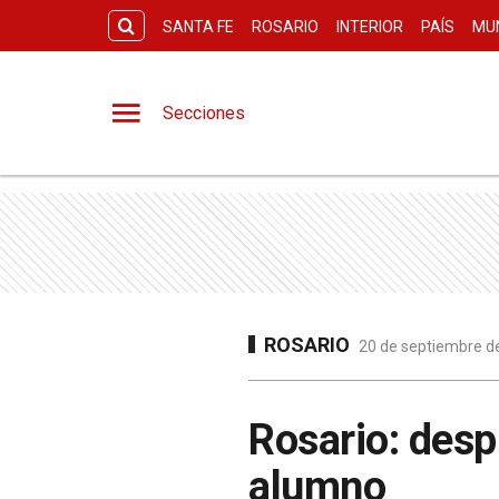
SANTA FE
ROSARIO
INTERIOR
PAÍS
MU
Secciones
ROSARIO
20 de septiembre de
Rosario: desp
alumno