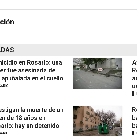
ción
ADAS
icidio en Rosario: una
A
er fue asesinada de
R
 apuñalada en el cuello
a
u
SARIO
estigan la muerte de un
R
en de 18 años en
b
ario: hay un detenido
b
SARIO