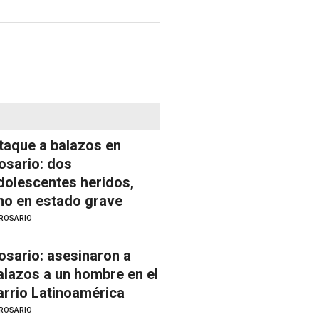
taque a balazos en
osario: dos
dolescentes heridos,
no en estado grave
ROSARIO
osario: asesinaron a
alazos a un hombre en el
arrio Latinoamérica
ROSARIO