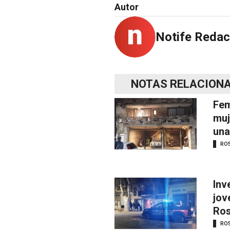
Autor
Notife Redac
NOTAS RELACION
Fem
muj
una
RO
Inv
jov
Ros
RO