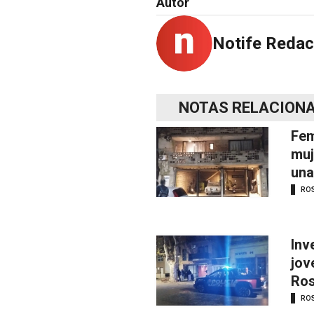
Autor
Notife Redac
NOTAS RELACION
Fem
muj
una
RO
Inv
jov
Ros
RO