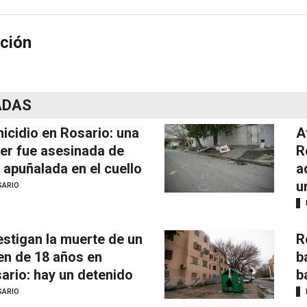
ción
ADAS
icidio en Rosario: una
A
er fue asesinada de
R
 apuñalada en el cuello
a
u
SARIO
estigan la muerte de un
R
en de 18 años en
b
ario: hay un detenido
b
SARIO