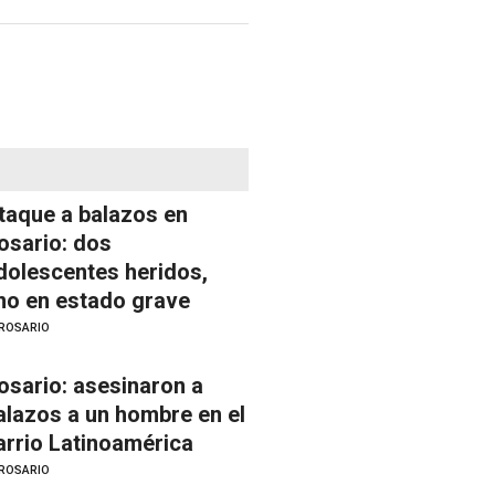
taque a balazos en
osario: dos
dolescentes heridos,
no en estado grave
ROSARIO
osario: asesinaron a
alazos a un hombre en el
arrio Latinoamérica
ROSARIO