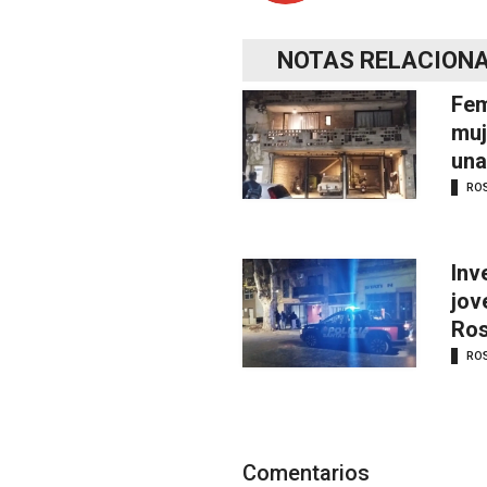
NOTAS RELACION
Fem
muj
una
RO
Inv
jov
Ros
RO
Comentarios