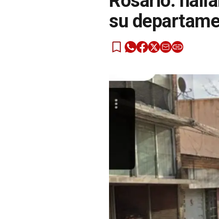
Rosario: hall
su departam