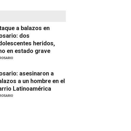
taque a balazos en
osario: dos
dolescentes heridos,
no en estado grave
ROSARIO
osario: asesinaron a
alazos a un hombre en el
arrio Latinoamérica
ROSARIO