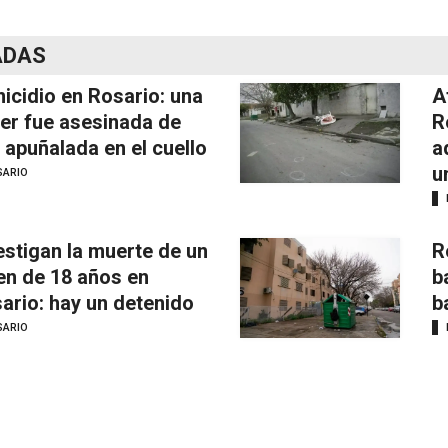
ADAS
icidio en Rosario: una
A
er fue asesinada de
R
 apuñalada en el cuello
a
u
SARIO
estigan la muerte de un
R
en de 18 años en
b
ario: hay un detenido
b
SARIO