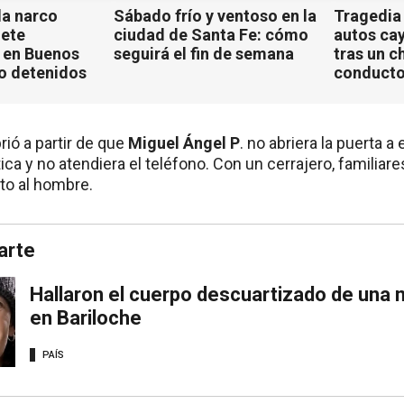
a narco
Sábado frío y ventoso en la
Tragedia
iete
ciudad de Santa Fe: cómo
autos ca
 en Buenos
seguirá el fin de semana
tras un c
ho detenidos
conducto
ió a partir de que
Miguel Ángel P
. no abriera la puerta a
 y no atendiera el teléfono. Con un cerrajero, familiares
to al hombre.
arte
Hallaron el cuerpo descuartizado de una
en Bariloche
PAÍS