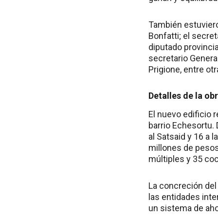
También estuviero
Bonfatti; el secre
diputado provincia
secretario Genera
Prigione, entre ot
Detalles de la ob
El nuevo edificio
barrio Echesortu. 
al Satsaid y 16 a 
millones de pesos
múltiples y 35 co
La concreción del 
las entidades int
un sistema de ahor