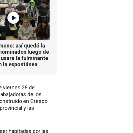
mano: así quedó la
 nominados luego de
 usara la fulminante
n la espontánea
e viernes 28 de
rabajadoras de los
construido en Crespo
rovincial y las
er habitadas por las