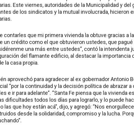
arias. Este viernes, autoridades de la Municipalidad y del 
ntes de los sindicatos y la mutual involucrada, hicieron en
arias.
 contarles que mi primera vivienda la obtuve gracias a l
de un crédito como el que obtuvieron ustedes, que pagué 
sidérenme una más entre ustedes”, contó la intendenta ju
guración del flamante edificio, al destacar la importancia 
e la casa propia.
én aprovechó para agradecer al ex gobernador Antonio Bon
ial “por la continuidad y la decisión política de abrazar 
les e ir para adelante”. “Santa Fe piensa que la vivienda e
 dificultades todos los días para lograrlo, y lo puede hac
 las que hoy están acá”, dijo, y agregó: “Nos enorgullec
struidos desde la solidaridad, compromiso y la lucha. Por
luchando”.