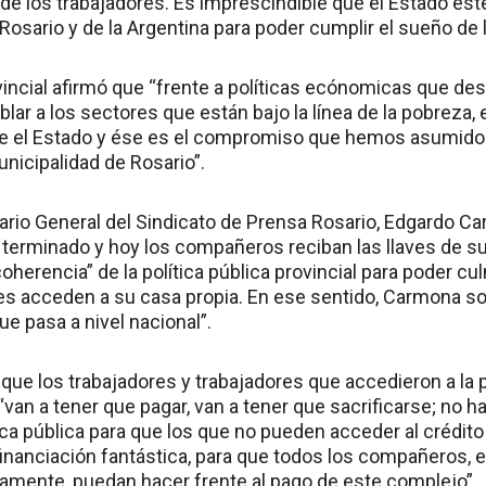
e los trabajadores. Es imprescindible que el Estado esté
 Rosario y de la Argentina para poder cumplir el sueño de l
incial afirmó que “frente a políticas ecónomicas que des
ablar a los sectores que están bajo la línea de la pobreza
te el Estado y ése es el compromiso que hemos asumido
unicipalidad de Rosario”.
tario General del Sindicato de Prensa Rosario, Edgardo C
 terminado y hoy los compañeros reciban las llaves de su
coherencia” de la política pública provincial para poder c
es acceden a su casa propia. En ese sentido, Carmona s
ue pasa a nivel nacional”.
ue los trabajadores y trabajadores que accedieron a la p
an a tener que pagar, van a tener que sacrificarse; no hay
tica pública para que los que no pueden acceder al crédit
inanciación fantástica, para que todos los compañeros, e
damente, puedan hacer frente al pago de este complejo”.