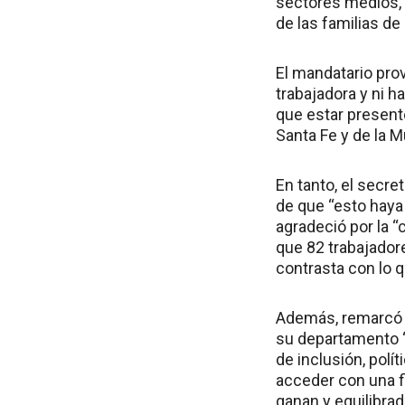
sectores medios, d
de las familias de
El mandatario prov
trabajadora y ni h
que estar presen
Santa Fe y de la M
En tanto, el secre
de que “esto haya
agradeció por la “
que 82 trabajador
contrasta con lo q
Además, remarcó q
su departamento “v
de inclusión, polí
acceder con una f
ganan y equilibra