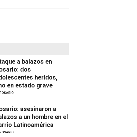
taque a balazos en
osario: dos
dolescentes heridos,
no en estado grave
ROSARIO
osario: asesinaron a
alazos a un hombre en el
arrio Latinoamérica
ROSARIO