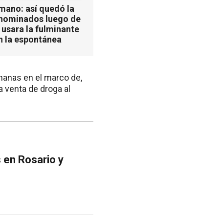
mano: así quedó la
 nominados luego de
 usara la fulminante
n la espontánea
manas en el marco de,
a venta de droga al
 en Rosario y