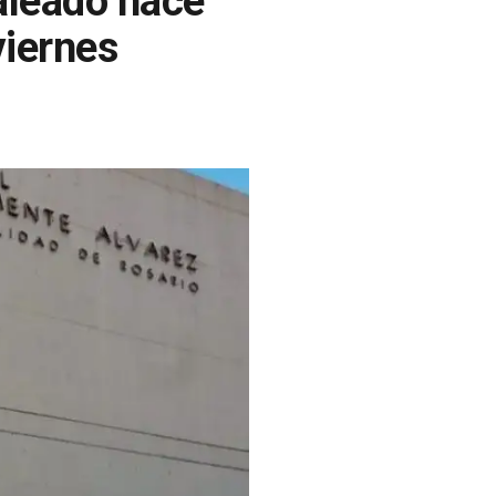
aleado hace
viernes