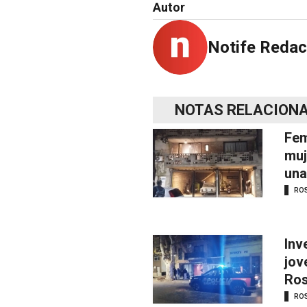
Autor
Notife Redac
NOTAS RELACION
Fem
muj
una
RO
Inv
jov
Ros
RO