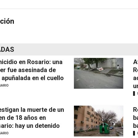
ción
ADAS
icidio en Rosario: una
A
er fue asesinada de
R
 apuñalada en el cuello
a
u
SARIO
estigan la muerte de un
R
en de 18 años en
b
ario: hay un detenido
b
SARIO