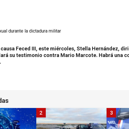
 causa Feced III, este miércoles, Stella Hernández, dir
dará su testimonio contra Mario Marcote. Habrá una c
.
das
2
3