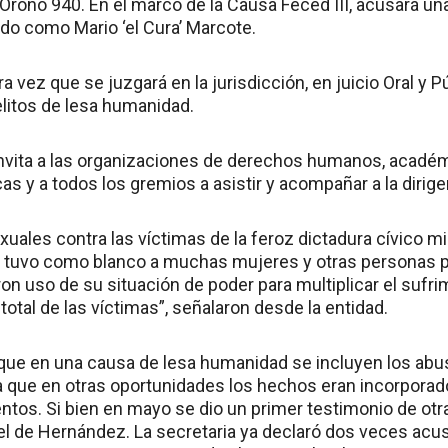
Oroño 940. En el marco de la Causa Feced III, acusará una
ido como Mario ‘el Cura’ Marcote.
a vez que se juzgará en la jurisdicción, en juicio Oral y Pú
litos de lesa humanidad.
nvita a las organizaciones de derechos humanos, académi
ticas y a todos los gremios a asistir y acompañar a la dirige
xuales contra las víctimas de la feroz dictadura cívico m
 tuvo como blanco a muchas mujeres y otras personas p
on uso de su situación de poder para multiplicar el sufri
otal de las víctimas”, señalaron desde la entidad.
 que en una causa de lesa humanidad se incluyen los a
 ya que en otras oportunidades los hechos eran incorporado
tos. Si bien en mayo se dio un primer testimonio de otra 
 el de Hernández. La secretaria ya declaró dos veces acu