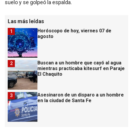
suelo y se golpeó la espalda.
Las más leídas
Horóscopo de hoy, viernes 07 de
1
agosto
Buscan a un hombre que cayó al agua
2
mientras practicaba kitesurf en Paraje
El Chaquito
Asesinaron de un disparo a un hombre
3
en la ciudad de Santa Fe