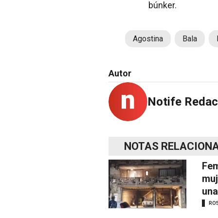
búnker.
Agostina
Bala
Autor
Notife Redac
NOTAS RELACION
Fem
muj
una
RO