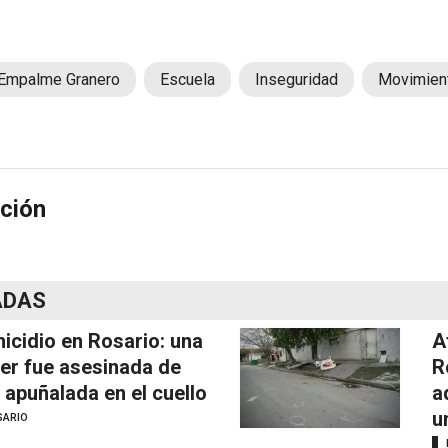
Empalme Granero
Escuela
Inseguridad
Movimien
ción
ADAS
icidio en Rosario: una
A
er fue asesinada de
R
 apuñalada en el cuello
a
u
SARIO