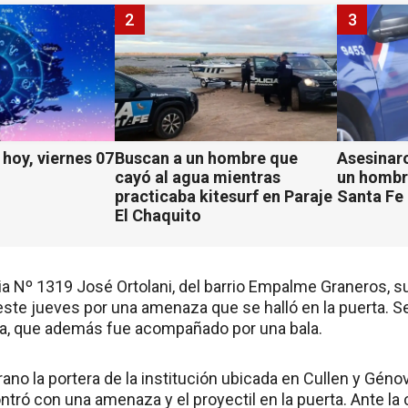
2
3
hoy, viernes 07
Buscan a un hombre que
Asesinaro
cayó al agua mientras
un hombr
practicaba kitesurf en Paraje
Santa Fe
El Chaquito
ia Nº 1319 José Ortolani, del barrio Empalme Graneros, s
ste jueves por una amenaza que se halló en la puerta. S
ja, que además fue acompañado por una bala.
ano la portera de la institución ubicada en Cullen y Géno
ntró con una amenaza y el proyectil en la puerta. Ante l