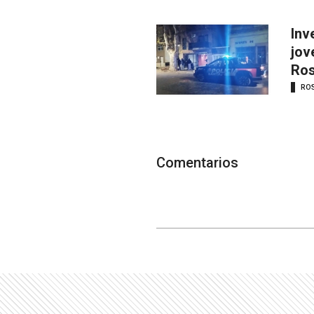
Inv
jov
Ros
RO
Comentarios