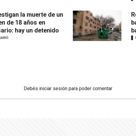
estigan la muerte de un
R
en de 18 años en
b
ario: hay un detenido
b
SARIO
Debés
iniciar sesión
para poder comentar