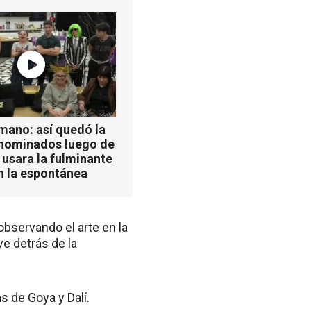
mano: así quedó la
 nominados luego de
 usara la fulminante
n la espontánea
observando el arte en la
e detrás de la
s de Goya y Dalí.