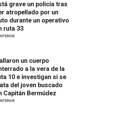
stá grave un policía tras
er atropellado por un
uto durante un operativo
n ruta 33
INTERIOR
allaron un cuerpo
nterrado a la vera de la
uta 10 e investigan si se
rata del joven buscado
n Capitán Bermúdez
INTERIOR