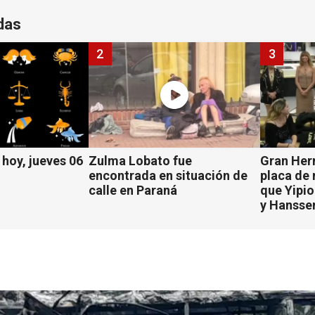
das
2
3
hoy, jueves 06
Zulma Lobato fue
Gran Her
encontrada en situación de
placa de
calle en Paraná
que Yipio
y Hansse