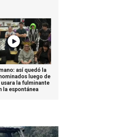
mano: así quedó la
 nominados luego de
 usara la fulminante
n la espontánea