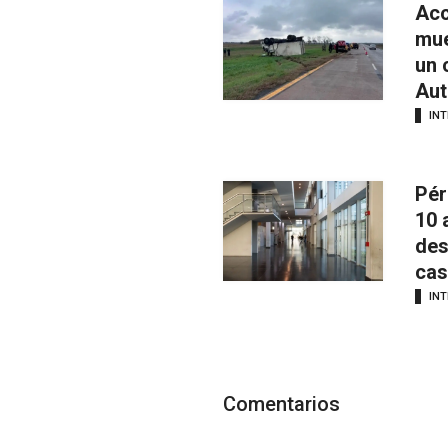
Acc
mue
un 
Aut
INT
Pér
10 
des
cas
INT
Comentarios