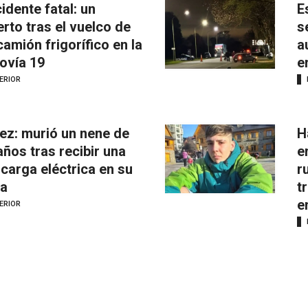
idente fatal: un
E
rto tras el vuelco de
s
camión frigorífico en la
a
ovía 19
e
ERIOR
ez: murió un nene de
H
años tras recibir una
e
carga eléctrica en su
r
a
t
e
ERIOR