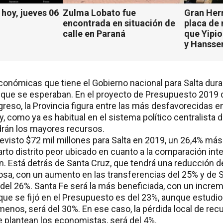
hoy, jueves 06
Zulma Lobato fue
Gran Her
encontrada en situación de
placa de
calle en Paraná
que Yipio
y Hansse
conómicas que tiene el Gobierno nacional para Salta dur
 que se esperaban. En el proyecto de Presupuesto 2019
greso, la Provincia figura entre las más desfavorecidas en
y, como ya es habitual en el sistema político centralista de
rán los mayores recursos.
evisto $72 mil millones para Salta en 2019, un 26,4% más
arto distrito peor ubicado en cuanto a la comparación inte
án. Está detrás de Santa Cruz, que tendrá una reducción d
osa, con un aumento en las transferencias del 25% y de 
del 26%. Santa Fe será la más beneficiada, con un increm
l que se fijó en el Presupuesto es del 23%, aunque estudi
menos, será del 30%. En ese caso, la pérdida local de rec
 plantean los economistas, será del 4%.