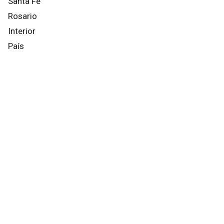
Santa Fe
Rosario
Interior
País
Mundo
Info General
Afternews
Deportes
Otros canales
Facebook
X
Instagram