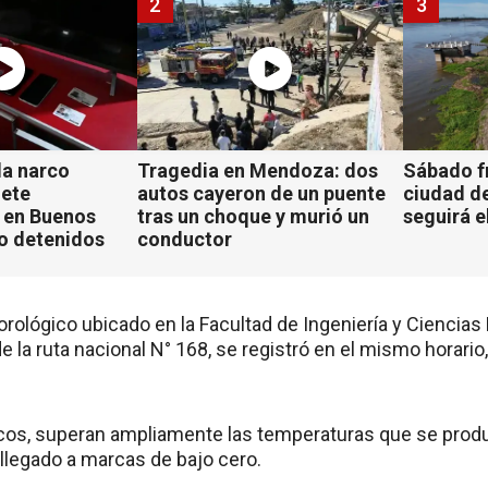
2
3
a narco
Tragedia en Mendoza: dos
Sábado fr
iete
autos cayeron de un puente
ciudad d
 en Buenos
tras un choque y murió un
seguirá e
ho detenidos
conductor
rológico ubicado en la Facultad de Ingeniería y Ciencias 
de la ruta nacional N° 168, se registró en el mismo horari
cos, superan ampliamente las temperaturas que se produ
 llegado a marcas de bajo cero.