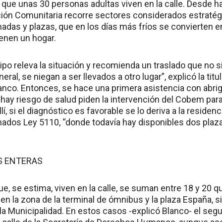
a que unas 30 personas adultas viven en la calle. Desde
ón Comunitaria recorre sectores considerados estratégic
das y plazas, que en los días más fríos se convierten 
ienen un hogar.
quipo releva la situación y recomienda un traslado que no
eral, se niegan a ser llevados a otro lugar”, explicó la titul
anco. Entonces, se hace una primera asistencia con abrigo
hay riesgo de salud piden la intervención del Cobem para 
í, si el diagnóstico es favorable se lo deriva a la residen
ados Ley 5110, “donde todavía hay disponibles dos plaza
AS ENTERAS
ue, se estima, viven en la calle, se suman entre 18 y 20 
en la zona de la terminal de ómnibus y la plaza España,
la Municipalidad. En estos casos -explicó Blanco- el seg