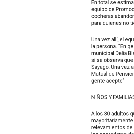
En total se estim
equipo de Promoci
cocheras abandona
para quienes no t
Una vez allí, el e
la persona. “En gen
municipal Delia Bl
si se observa que 
Sayago. Una vez all
Mutual de Pension
gente acepte”.
NIÑOS Y FAMILI
A los 30 adultos q
mayoritariamente 
relevamientos de 