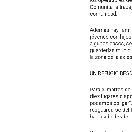
los operadores de
Comunitaria trabaj
comunidad.
Además hay famili
jóvenes con hijos
algunos casos, se 
guarderías munici
la zona de la ex es
UN REFUGIO DES
Para el martes se
diez lugares dispo
podemos obligar”,
resguardarse del f
habilitado desde l