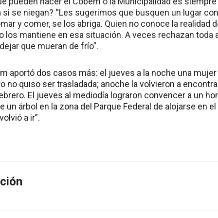
ue pueden hacer el Cobem o la Municipalidad es siempre v
 si se niegan? “Les sugerimos que busquen un lugar con 
omar y comer, se los abriga. Quien no conoce la realidad d
o los mantiene en esa situación. A veces rechazan toda al
ejar que mueran de frío”.
em aportó dos casos más: el jueves a la noche una mujer f
o no quiso ser trasladada; anoche la volvieron a encontr
Febrero. El jueves al mediodía lograron convencer a un h
 un árbol en la zona del Parque Federal de alojarse en el 
lvió a ir”.
ción