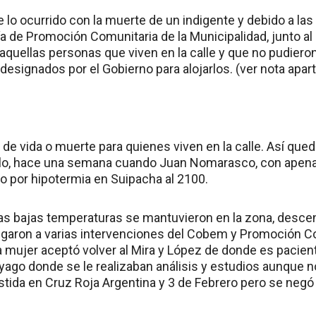
te lo ocurrido con la muerte de un indigente y debido a la
ía de Promoción Comunitaria de la Municipalidad, junto a
aquellas personas que viven en la calle y que no pudieron
esignados por el Gobierno para alojarlos. (ver nota apar
n de vida o muerte para quienes viven en la calle. Así que
erlo, hace una semana cuando Juan Nomarasco, con apena
 por hipotermia en Suipacha al 2100.
s bajas temperaturas se mantuvieron en la zona, descen
igaron a varias intervenciones del Cobem y Promoción Co
a mujer aceptó volver al Mira y López de donde es pacie
ayago donde se le realizaban análisis y estudios aunque 
stida en Cruz Roja Argentina y 3 de Febrero pero se negó 