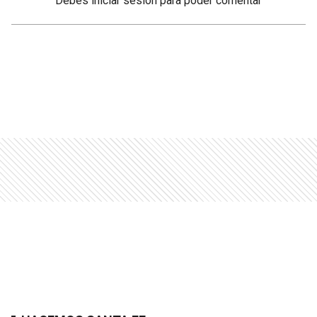
Debés
iniciar sesión
para poder comentar