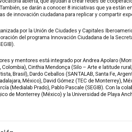
vocatoria abierta, que ayudan a crear redes de cooperaci
También, se darán a conocer 8 iniciativas que ya están
as de innovación ciudadana para replicar y compartir exp
rganizada por la Unión de Ciudades y Capitales Iberoamer
boración del programa Innovación Ciudadana de la Secreta
EGIB).
ores y mentores está integrado por Andrea Apolaro (Mont
 Colombia), Cinthia Mendonça (Silo – Arte e latitude rural,
tista, Brasil), Dardo Ceballos (SANTALAB, Santa Fe, Arge
uadalajara, México), David Gómez (TEC de Monterrey), Mé
cía (Medialab Prado), Pablo Pascale (SEGIB). Con la cola
ico de Monterrey (México) y la Universidad de Playa Anch