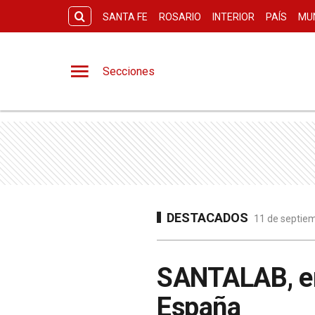
SANTA FE
ROSARIO
INTERIOR
PAÍS
MU
Secciones
DESTACADOS
11 de septiem
SANTALAB, en
España