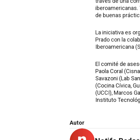
través de una con
iberoamericanas. 
de buenas práctic
La iniciativa es o
Prado con la cola
Iberoamericana (S
El comité de ases
Paola Coral (Cisna,
Savazoni (Lab San
(Cocina Cívica, G
(UCCI), Marcos Gar
Instituto Tecnológ
Autor