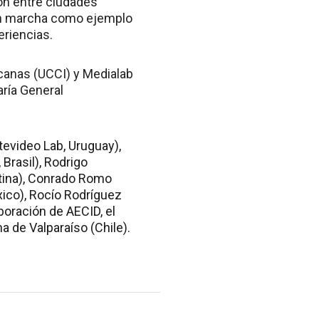
ón entre ciudades
 en marcha como ejemplo
eriencias.
icanas (UCCI) y Medialab
ría General
evideo Lab, Uruguay),
 Brasil), Rodrigo
ntina), Conrado Romo
xico), Rocío Rodríguez
boración de AECID, el
a de Valparaíso (Chile).