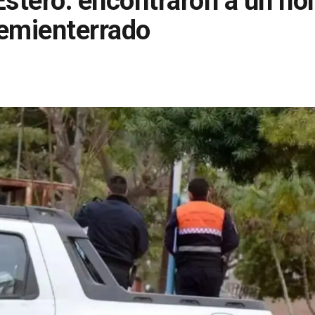
Estero: encontraron a un h
semienterrado