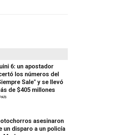
uini 6: un apostador
certó los números del
Siempre Sale" y se llevó
ás de $405 millones
PAÍS
otochorros asesinaron
e un disparo a un policía