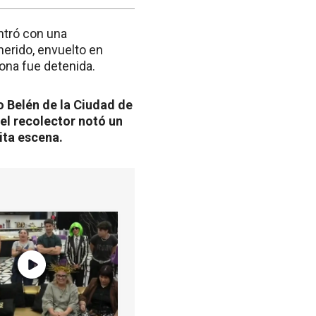
ntró con una
erido, envuelto en
sona fue detenida.
o Belén de la Ciudad de
el recolector notó un
ita escena.