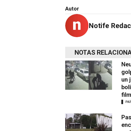
Autor
Notife Redac
NOTAS RELACION
Neu
gol
un 
bol
fil
PAÍ
Pas
enc