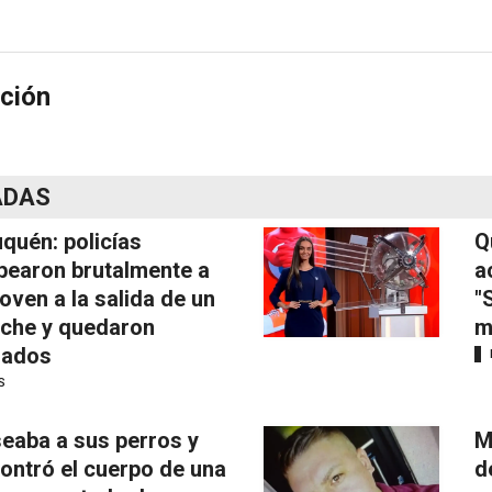
ción
ADAS
quén: policías
Q
pearon brutalmente a
a
joven a la salida de un
"
iche y quedaron
m
mados
S
eaba a sus perros y
M
ontró el cuerpo de una
d