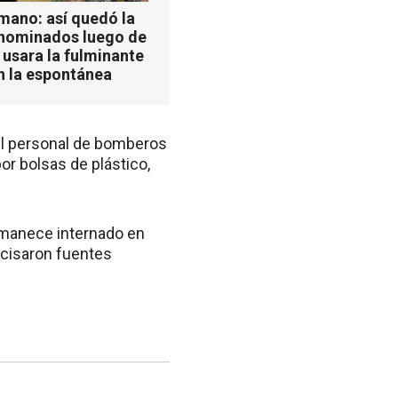
mano: así quedó la
 nominados luego de
 usara la fulminante
n la espontánea
n el personal de bomberos
por bolsas de plástico,
rmanece internado en
ecisaron fuentes